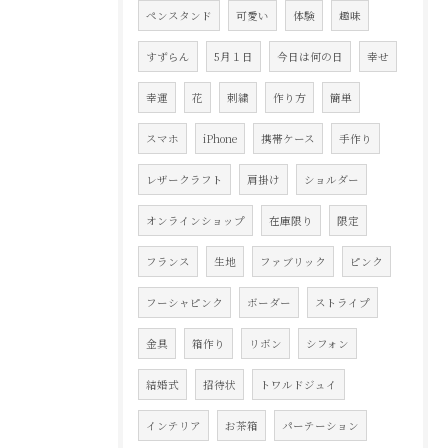
ペンスタンド
可愛い
体験
趣味
すずらん
5月１日
今日は何の日
幸せ
幸運
花
刺繍
作り方
簡単
スマホ
iPhone
携帯ケース
手作り
レザークラフト
肩掛け
ショルダー
オンラインショップ
在庫限り
限定
フランス
生地
ファブリック
ピンク
フーシャピンク
ボーダー
ストライプ
金具
箱作り
リボン
シフォン
結婚式
招待状
トワルドジュイ
インテリア
お茶箱
パーテーション