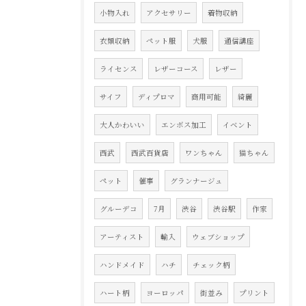
小物入れ
アクセサリー
着物収納
衣類収納
ペット服
犬服
通信講座
ライセンス
レザーコース
レザー
サイフ
ディプロマ
商用可能
綺麗
大人かわいい
エンボス加工
イベント
西武
西武百貨店
ワンちゃん
猫ちゃん
ペット
催事
グランナージュ
グルーデコ
7月
渋谷
渋谷駅
作家
アーティスト
輸入
ウェブショップ
ハンドメイド
ハチ
チェック柄
ハート柄
ヨーロッパ
街並み
プリント