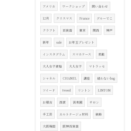
アメリカ
ワークショップ
問い合わせ
12月
クリスマス
France
グルーでこ
クラフト
百貨店
東京
関西
神戸
新年
sale
お年玉プレゼント
インスタグラム
スマホケース
素敵
大人女子資格
大人女子
マトラッセ
シャネル
CHANEL
講座
縫わないbag
ツイード
tweed
リントン
LINTON
お稽古
西宮
苦楽園
サロン
手工芸
カルトナージュ材料
装飾
大阪梅田
阪神百貨店