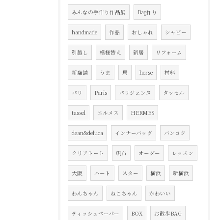
みんなの手作り作品展
Bag作り
handmade
作品
おしゃれ
シャビー
引越し
模様替え
新居
リフォーム
新店舗
うま
馬
horse
材料
パリ
Paris
パリジェンヌ
タッセル
tassel
エルメス
HERMES
dean&deluca
インナーバッグ
バンコク
クリアトート
帆布
オーダー
レッスン
大阪
ハート
スター
横浜
新横浜
わんちゃん
ねこちゃん
かわいい
ティッシュペーパー
BOX
お散歩BAG